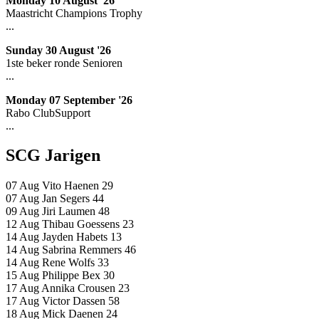
Monday 10 August '26
Maastricht Champions Trophy
...
Sunday 30 August '26
1ste beker ronde Senioren
...
Monday 07 September '26
Rabo ClubSupport
...
SCG Jarigen
07 Aug
Vito Haenen
29
07 Aug
Jan Segers
44
09 Aug
Jiri Laumen
48
12 Aug
Thibau Goessens
23
14 Aug
Jayden Habets
13
14 Aug
Sabrina Remmers
46
14 Aug
Rene Wolfs
33
15 Aug
Philippe Bex
30
17 Aug
Annika Crousen
23
17 Aug
Victor Dassen
58
18 Aug
Mick Daenen
24