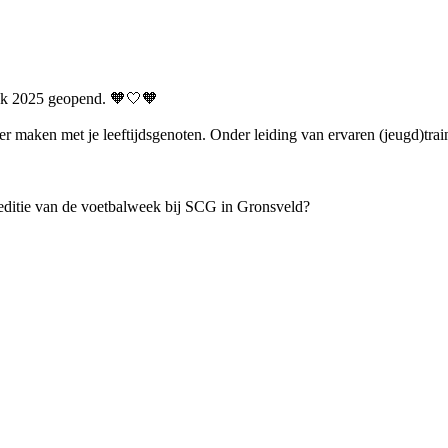
eek 2025 geopend. 🧡🤍🧡
ier maken met je leeftijdsgenoten. Onder leiding van ervaren (jeugd)tr
 editie van de voetbalweek bij SCG in Gronsveld?