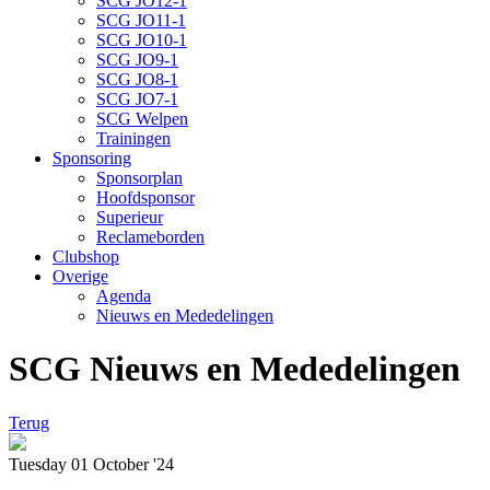
SCG JO12-1
SCG JO11-1
SCG JO10-1
SCG JO9-1
SCG JO8-1
SCG JO7-1
SCG Welpen
Trainingen
Sponsoring
Sponsorplan
Hoofdsponsor
Superieur
Reclameborden
Clubshop
Overige
Agenda
Nieuws en Mededelingen
SCG Nieuws en Mededelingen
Terug
Tuesday 01 October '24