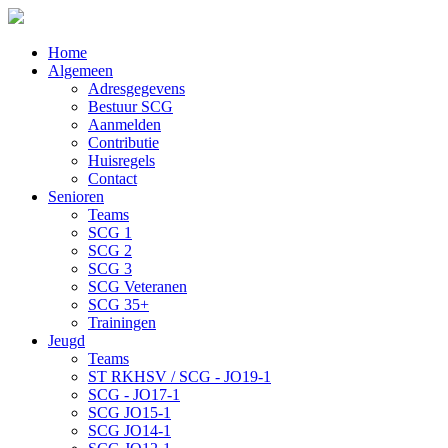
Home
Algemeen
Adresgegevens
Bestuur SCG
Aanmelden
Contributie
Huisregels
Contact
Senioren
Teams
SCG 1
SCG 2
SCG 3
SCG Veteranen
SCG 35+
Trainingen
Jeugd
Teams
ST RKHSV / SCG - JO19-1
SCG - JO17-1
SCG JO15-1
SCG JO14-1