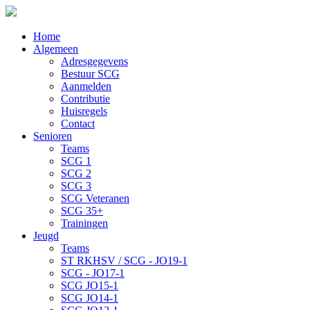
Home
Algemeen
Adresgegevens
Bestuur SCG
Aanmelden
Contributie
Huisregels
Contact
Senioren
Teams
SCG 1
SCG 2
SCG 3
SCG Veteranen
SCG 35+
Trainingen
Jeugd
Teams
ST RKHSV / SCG - JO19-1
SCG - JO17-1
SCG JO15-1
SCG JO14-1