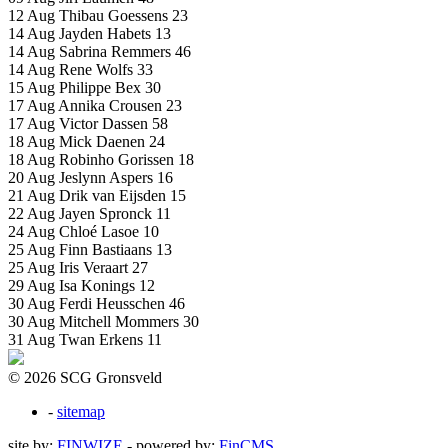
12 Aug
Thibau Goessens
23
14 Aug
Jayden Habets
13
14 Aug
Sabrina Remmers
46
14 Aug
Rene Wolfs
33
15 Aug
Philippe Bex
30
17 Aug
Annika Crousen
23
17 Aug
Victor Dassen
58
18 Aug
Mick Daenen
24
18 Aug
Robinho Gorissen
18
20 Aug
Jeslynn Aspers
16
21 Aug
Drik van Eijsden
15
22 Aug
Jayen Spronck
11
24 Aug
Chloé Lasoe
10
25 Aug
Finn Bastiaans
13
25 Aug
Iris Veraart
27
29 Aug
Isa Konings
12
30 Aug
Ferdi Heusschen
46
30 Aug
Mitchell Mommers
30
31 Aug
Twan Erkens
11
© 2026 SCG Gronsveld
-
sitemap
site by:
FINWIZE
- powered by:
FinCMS