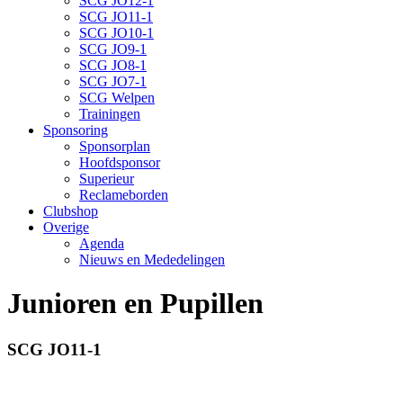
SCG JO12-1
SCG JO11-1
SCG JO10-1
SCG JO9-1
SCG JO8-1
SCG JO7-1
SCG Welpen
Trainingen
Sponsoring
Sponsorplan
Hoofdsponsor
Superieur
Reclameborden
Clubshop
Overige
Agenda
Nieuws en Mededelingen
Junioren en Pupillen
SCG JO11-1