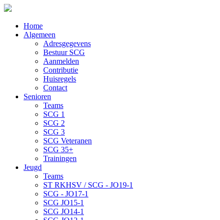
Home
Algemeen
Adresgegevens
Bestuur SCG
Aanmelden
Contributie
Huisregels
Contact
Senioren
Teams
SCG 1
SCG 2
SCG 3
SCG Veteranen
SCG 35+
Trainingen
Jeugd
Teams
ST RKHSV / SCG - JO19-1
SCG - JO17-1
SCG JO15-1
SCG JO14-1