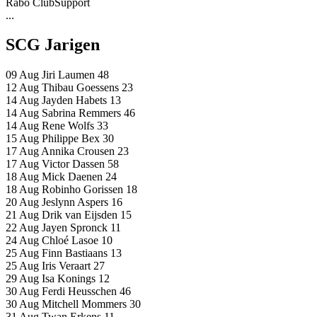
Rabo ClubSupport
...
SCG Jarigen
09 Aug
Jiri Laumen
48
12 Aug
Thibau Goessens
23
14 Aug
Jayden Habets
13
14 Aug
Sabrina Remmers
46
14 Aug
Rene Wolfs
33
15 Aug
Philippe Bex
30
17 Aug
Annika Crousen
23
17 Aug
Victor Dassen
58
18 Aug
Mick Daenen
24
18 Aug
Robinho Gorissen
18
20 Aug
Jeslynn Aspers
16
21 Aug
Drik van Eijsden
15
22 Aug
Jayen Spronck
11
24 Aug
Chloé Lasoe
10
25 Aug
Finn Bastiaans
13
25 Aug
Iris Veraart
27
29 Aug
Isa Konings
12
30 Aug
Ferdi Heusschen
46
30 Aug
Mitchell Mommers
30
31 Aug
Twan Erkens
11