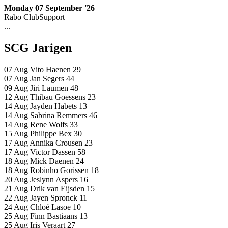
Monday 07 September '26
Rabo ClubSupport
...
SCG Jarigen
07 Aug
Vito Haenen
29
07 Aug
Jan Segers
44
09 Aug
Jiri Laumen
48
12 Aug
Thibau Goessens
23
14 Aug
Jayden Habets
13
14 Aug
Sabrina Remmers
46
14 Aug
Rene Wolfs
33
15 Aug
Philippe Bex
30
17 Aug
Annika Crousen
23
17 Aug
Victor Dassen
58
18 Aug
Mick Daenen
24
18 Aug
Robinho Gorissen
18
20 Aug
Jeslynn Aspers
16
21 Aug
Drik van Eijsden
15
22 Aug
Jayen Spronck
11
24 Aug
Chloé Lasoe
10
25 Aug
Finn Bastiaans
13
25 Aug
Iris Veraart
27