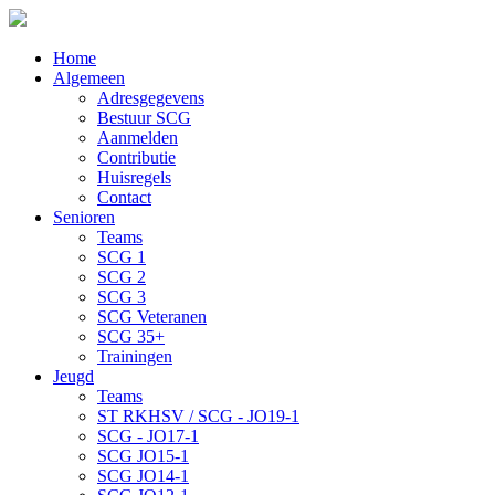
Home
Algemeen
Adresgegevens
Bestuur SCG
Aanmelden
Contributie
Huisregels
Contact
Senioren
Teams
SCG 1
SCG 2
SCG 3
SCG Veteranen
SCG 35+
Trainingen
Jeugd
Teams
ST RKHSV / SCG - JO19-1
SCG - JO17-1
SCG JO15-1
SCG JO14-1