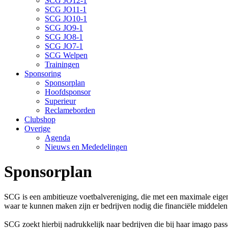
SCG JO12-1
SCG JO11-1
SCG JO10-1
SCG JO9-1
SCG JO8-1
SCG JO7-1
SCG Welpen
Trainingen
Sponsoring
Sponsorplan
Hoofdsponsor
Superieur
Reclameborden
Clubshop
Overige
Agenda
Nieuws en Mededelingen
Sponsorplan
SCG is een ambitieuze voetbalvereniging, die met een maximale eigen
waar te kunnen maken zijn er bedrijven nodig die financiële middelen
SCG zoekt hierbij nadrukkelijk naar bedrijven die bij haar imago pas