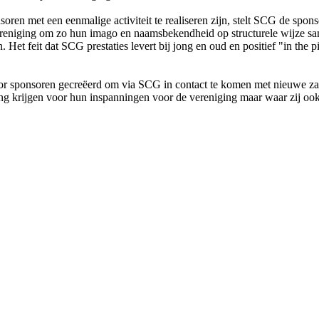
ren met een eenmalige activiteit te realiseren zijn, stelt SCG de spo
e vereniging om zo hun imago en naamsbekendheid op structurele wijz
 Het feit dat SCG prestaties levert bij jong en oud en positief "in the 
oor sponsoren gecreëerd om via SCG in contact te komen met nieuwe zak
ering krijgen voor hun inspanningen voor de vereniging maar waar zij 