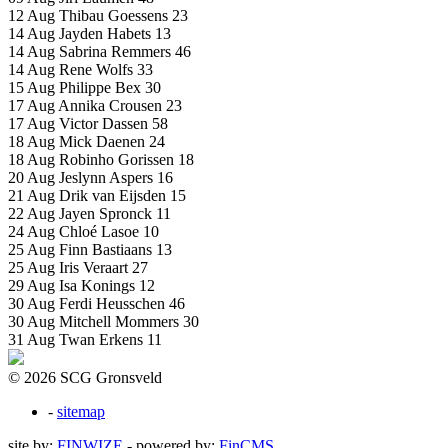
12 Aug
Thibau Goessens
23
14 Aug
Jayden Habets
13
14 Aug
Sabrina Remmers
46
14 Aug
Rene Wolfs
33
15 Aug
Philippe Bex
30
17 Aug
Annika Crousen
23
17 Aug
Victor Dassen
58
18 Aug
Mick Daenen
24
18 Aug
Robinho Gorissen
18
20 Aug
Jeslynn Aspers
16
21 Aug
Drik van Eijsden
15
22 Aug
Jayen Spronck
11
24 Aug
Chloé Lasoe
10
25 Aug
Finn Bastiaans
13
25 Aug
Iris Veraart
27
29 Aug
Isa Konings
12
30 Aug
Ferdi Heusschen
46
30 Aug
Mitchell Mommers
30
31 Aug
Twan Erkens
11
© 2026 SCG Gronsveld
-
sitemap
site by:
FINWIZE
- powered by:
FinCMS