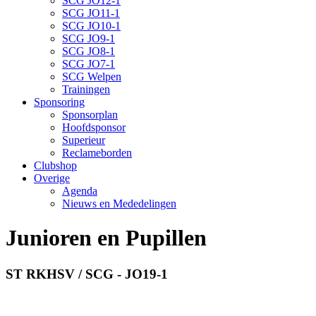
SCG JO12-1
SCG JO11-1
SCG JO10-1
SCG JO9-1
SCG JO8-1
SCG JO7-1
SCG Welpen
Trainingen
Sponsoring
Sponsorplan
Hoofdsponsor
Superieur
Reclameborden
Clubshop
Overige
Agenda
Nieuws en Mededelingen
Junioren en Pupillen
ST RKHSV / SCG - JO19-1