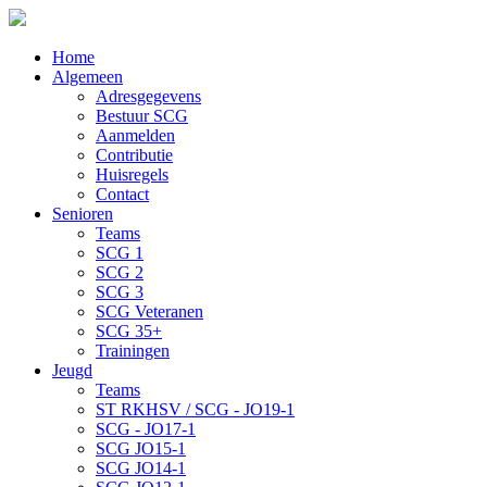
Home
Algemeen
Adresgegevens
Bestuur SCG
Aanmelden
Contributie
Huisregels
Contact
Senioren
Teams
SCG 1
SCG 2
SCG 3
SCG Veteranen
SCG 35+
Trainingen
Jeugd
Teams
ST RKHSV / SCG - JO19-1
SCG - JO17-1
SCG JO15-1
SCG JO14-1